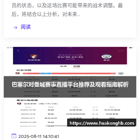
员的状态，以及这场比赛可能带来的战术调整。最
后，将结合以上分析，对未来...
阅读
2025-08-11 14:10:41