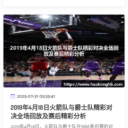
2025-07-31 05:35:41
2019年4月18日火箭队与爵士队精彩对
决全场回放及赛后精彩分析
2019年4月18日，火箭队与爵士队在NBA季后赛的对