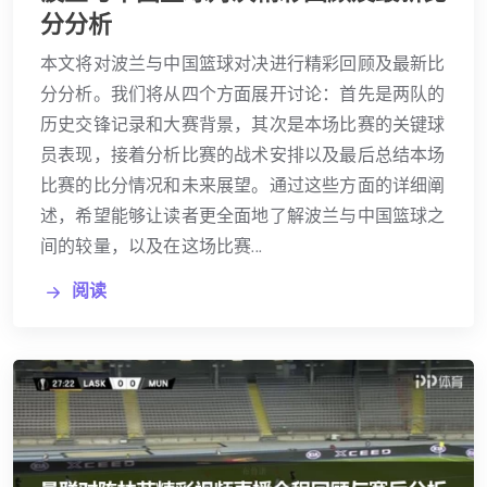
分分析
本文将对波兰与中国篮球对决进行精彩回顾及最新比
分分析。我们将从四个方面展开讨论：首先是两队的
历史交锋记录和大赛背景，其次是本场比赛的关键球
员表现，接着分析比赛的战术安排以及最后总结本场
比赛的比分情况和未来展望。通过这些方面的详细阐
述，希望能够让读者更全面地了解波兰与中国篮球之
间的较量，以及在这场比赛...
阅读