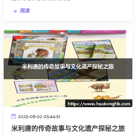
阅读
2025-08-02 05:44:51
米利唐的传奇故事与文化遗产探秘之旅