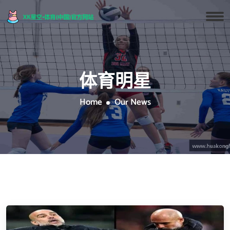
体育明星
Home
Our News