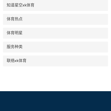
知道星空xk体育
体育热点
体育明星
服务种类
联络xk体育