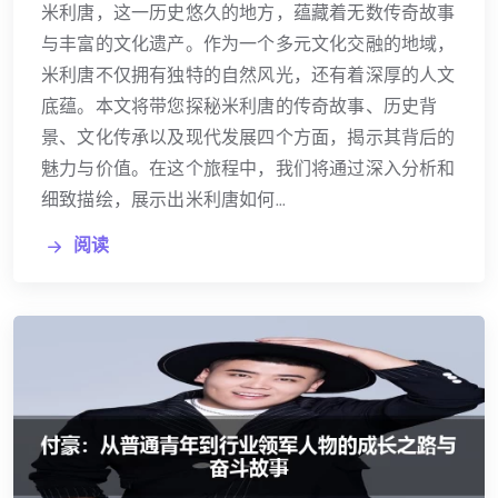
米利唐，这一历史悠久的地方，蕴藏着无数传奇故事
与丰富的文化遗产。作为一个多元文化交融的地域，
米利唐不仅拥有独特的自然风光，还有着深厚的人文
底蕴。本文将带您探秘米利唐的传奇故事、历史背
景、文化传承以及现代发展四个方面，揭示其背后的
魅力与价值。在这个旅程中，我们将通过深入分析和
细致描绘，展示出米利唐如何...
阅读