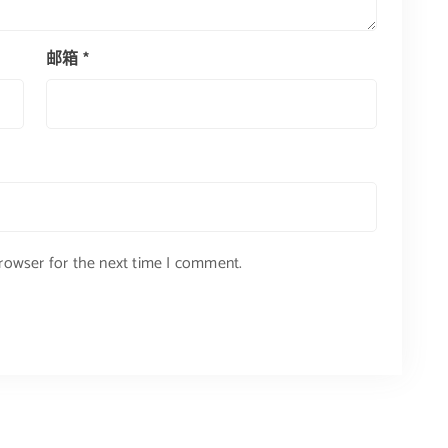
邮箱
*
browser for the next time I comment.