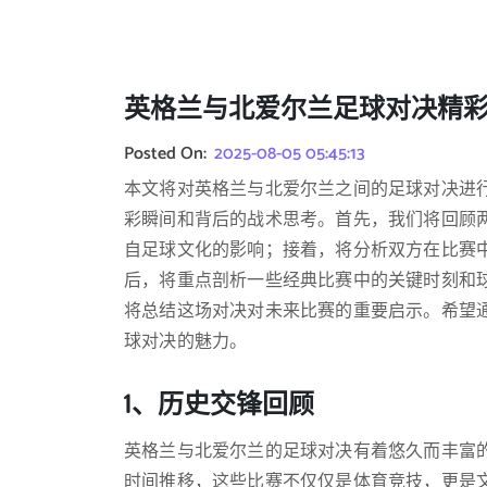
英格兰与北爱尔兰足球对决精
Posted On:
2025-08-05 05:45:13
本文将对英格兰与北爱尔兰之间的足球对决进
彩瞬间和背后的战术思考。首先，我们将回顾
自足球文化的影响；接着，将分析双方在比赛
后，将重点剖析一些经典比赛中的关键时刻和
将总结这场对决对未来比赛的重要启示。希望
球对决的魅力。
1、历史交锋回顾
英格兰与北爱尔兰的足球对决有着悠久而丰富的
时间推移，这些比赛不仅仅是体育竞技，更是