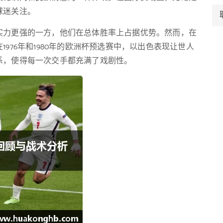
球迷关注。
实力更强的一方，他们在总体胜率上占据优势。然而，在
976年和1980年的欧洲杯预选赛中，以出色表现让世人
系，使得每一次交手都充满了戏剧性。