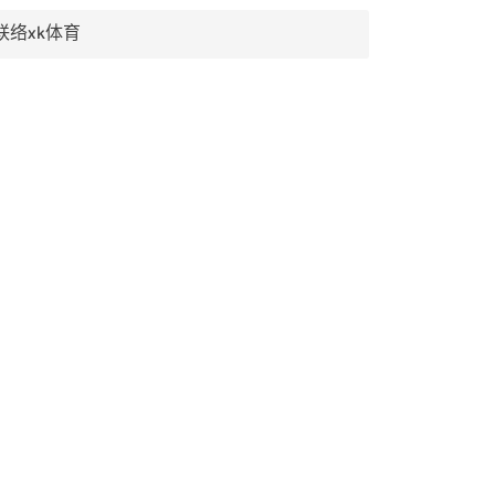
联络xk体育