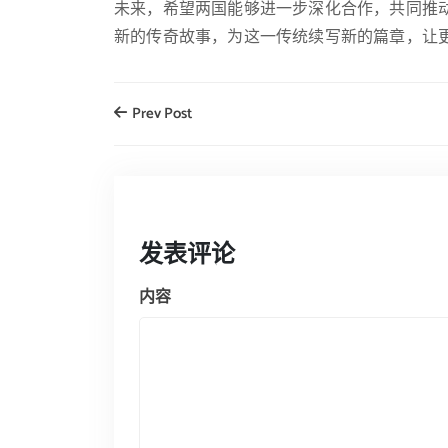
未来，希望两国能够进一步深化合作，共同推
新的传奇故事，为这一传统续写新的篇章，让
Prev Post
发表评论
内容