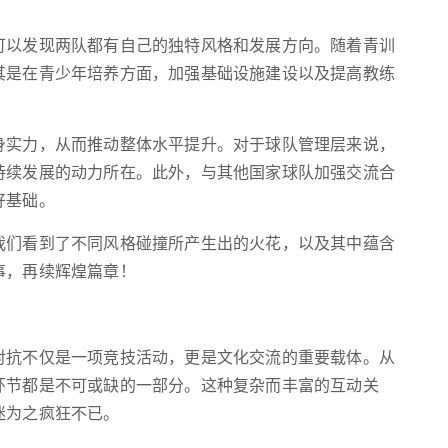
可以发现两队都有自己的独特风格和发展方向。随着青训
其是在青少年培养方面，加强基础设施建设以及提高教练
。
身实力，从而推动整体水平提升。对于球队管理层来说，
持续发展的动力所在。此外，与其他国家球队加强交流合
好基础。
我们看到了不同风格碰撞所产生出的火花，以及其中蕴含
事，再续辉煌篇章！
对抗不仅是一项竞技活动，更是文化交流的重要载体。从
环节都是不可或缺的一部分。这种复杂而丰富的互动关
迷为之疯狂不已。