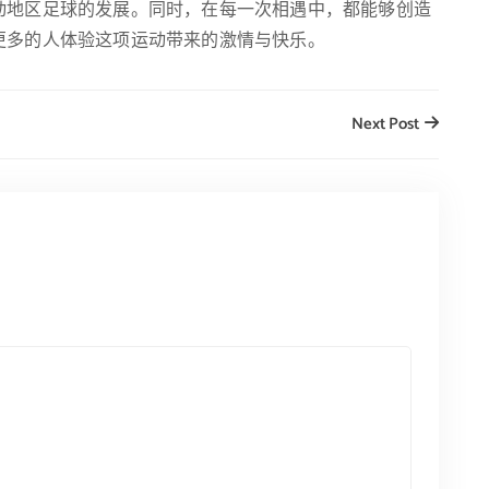
动地区足球的发展。同时，在每一次相遇中，都能够创造
更多的人体验这项运动带来的激情与快乐。
Next Post