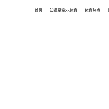
首页
知道星空xk体育
体育热点