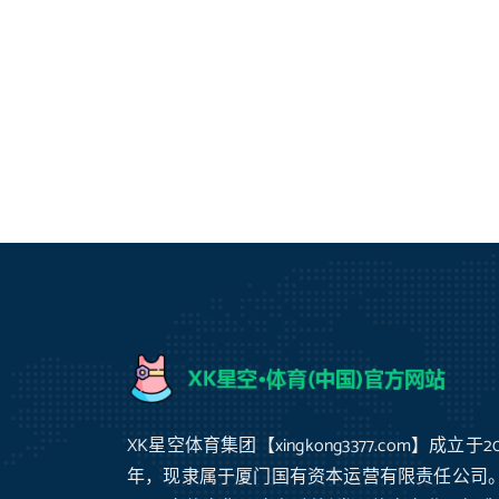
XK星空体育集团【xingkong3377.com】成立于20
年，现隶属于厦门国有资本运营有限责任公司