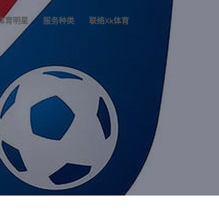
体育明星
服务种类
联络xk体育