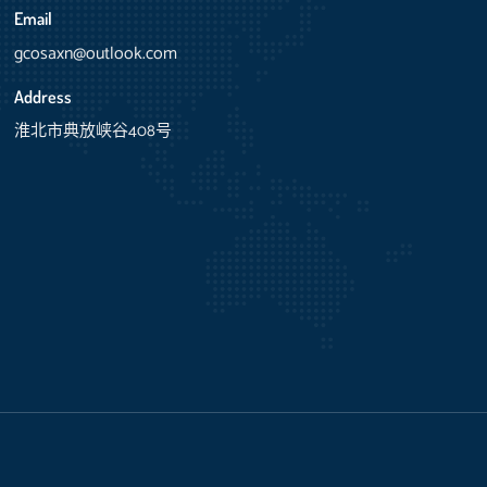
Email
gcosaxn@outlook.com
Address
淮北市典放峡谷408号