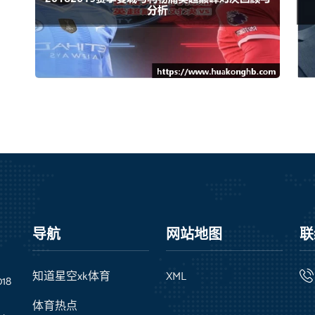
导航
网站地图
联
知道星空xk体育
XML
18
。
体育热点