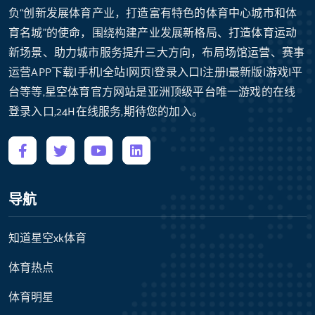
负“创新发展体育产业，打造富有特色的体育中心城市和体
育名城”的使命，围绕构建产业发展新格局、打造体育运动
新场景、助力城市服务提升三大方向，布局场馆运营、赛事
运营APP下载|手机|全站|网页|登录入口|注册|最新版|游戏|平
台等等,星空体育官方网站是亚洲顶级平台唯一游戏的在线
登录入口,24H在线服务,期待您的加入。
导航
知道星空xk体育
体育热点
体育明星