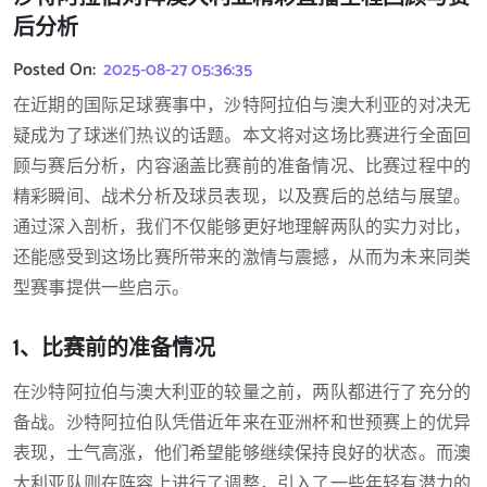
后分析
Posted On:
2025-08-27 05:36:35
在近期的国际足球赛事中，沙特阿拉伯与澳大利亚的对决无
疑成为了球迷们热议的话题。本文将对这场比赛进行全面回
顾与赛后分析，内容涵盖比赛前的准备情况、比赛过程中的
精彩瞬间、战术分析及球员表现，以及赛后的总结与展望。
通过深入剖析，我们不仅能够更好地理解两队的实力对比，
还能感受到这场比赛所带来的激情与震撼，从而为未来同类
型赛事提供一些启示。
1、比赛前的准备情况
在沙特阿拉伯与澳大利亚的较量之前，两队都进行了充分的
备战。沙特阿拉伯队凭借近年来在亚洲杯和世预赛上的优异
表现，士气高涨，他们希望能够继续保持良好的状态。而澳
大利亚队则在阵容上进行了调整，引入了一些年轻有潜力的