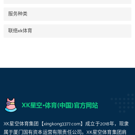
服务种类
联络xk体育
XK星空体育集团【xingkong3377.com】成立于2018年，现隶
属于厦门国有资本运营有限责任公司。XK星空体育集团肩