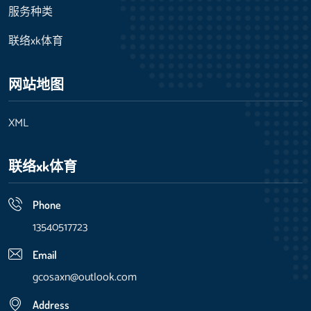
服务种类
联络xk体育
网站地图
XML
联络xk体育
Phone
13540517723
Email
gcosaxn@outlook.com
Address