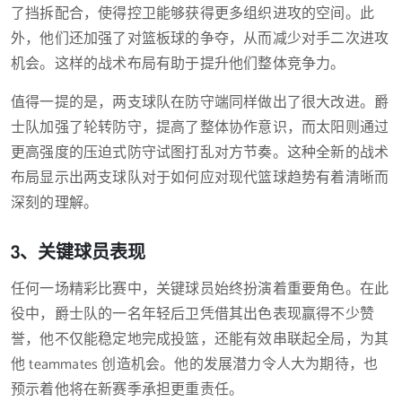
了挡拆配合，使得控卫能够获得更多组织进攻的空间。此
外，他们还加强了对篮板球的争夺，从而减少对手二次进攻
机会。这样的战术布局有助于提升他们整体竞争力。
值得一提的是，两支球队在防守端同样做出了很大改进。爵
士队加强了轮转防守，提高了整体协作意识，而太阳则通过
更高强度的压迫式防守试图打乱对方节奏。这种全新的战术
布局显示出两支球队对于如何应对现代篮球趋势有着清晰而
深刻的理解。
3、关键球员表现
任何一场精彩比赛中，关键球员始终扮演着重要角色。在此
役中，爵士队的一名年轻后卫凭借其出色表现赢得不少赞
誉，他不仅能稳定地完成投篮，还能有效串联起全局，为其
他 teammates 创造机会。他的发展潜力令人大为期待，也
预示着他将在新赛季承担更重责任。