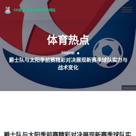
体育热点
Home
爵士队与太阳季前赛精彩对决展现新赛季球队实力与
战术变化
爵士队与太阳季前赛精彩对决展现新赛季球队实