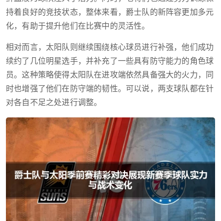
持着良好的竞技状态，整体来看，爵士队的新阵容更加多元
化，有助于提升他们在比赛中的灵活性。
相对而言，太阳队则继续围绕核心球员进行补强，他们成功
续约了几位明星选手，并补充了一些具有防守能力的角色球
员。这种策略使得太阳队在进攻端依然具备强大的火力，同
时也增强了他们在防守端的韧性。可以说，两支球队都在针
对各自不足之处进行调整。